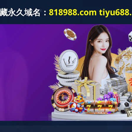
站-Milan.com
产品
创新发展
社会责任
销售网络